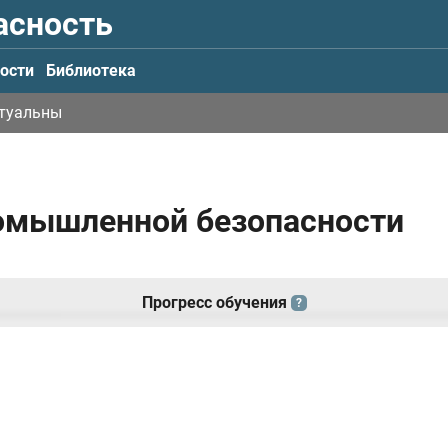
асность
ости
Библиотека
ктуальны
ромышленной безопасности
Прогресс обучения
?