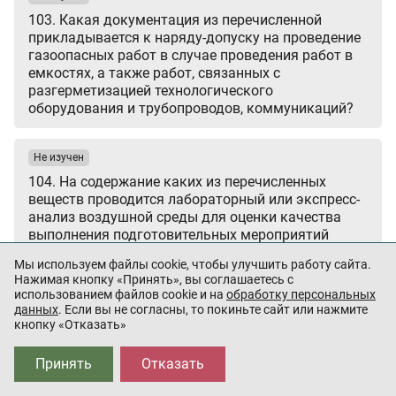
103. Какая документация из перечисленной
прикладывается к наряду-допуску на проведение
газоопасных работ в случае проведения работ в
емкостях, а также работ, связанных с
разгерметизацией технологического
оборудования и трубопроводов, коммуникаций?
Не изучен
104. На содержание каких из перечисленных
веществ проводится лабораторный или экспресс-
анализ воздушной среды для оценки качества
выполнения подготовительных мероприятий
перед началом проведения газоопасной работы с
Мы используем файлы cookie, чтобы улучшить работу сайта.
записью результатов в наряде-допуске?
Нажимая кнопку «Принять», вы соглашаетесь с
использованием файлов cookie и на
обработку персональных
данных
. Если вы не согласны, то покиньте сайт или нажмите
Не изучен
кнопку «Отказать»
105. Какие требования из перечисленных,
предъявляемые к исполнителям газоопасных
Принять
Отказать
работ, указаны неверно?