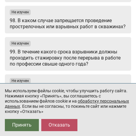
Не изучен
98. В каком случае запрещается проведение
прострелочных или взрывных работ в скважинах?
Не изучен
99. В течение какого срока взрывники должны
проходить стажировку после перерыва в работе
по профессии свыше одного года?
Не изучен
100. Когда проводится измерение сопротивления
Мы используем файлы cookie, чтобы улучшить работу сайта.
заземлителей?
Нажимая кнопку «Принять», вы соглашаетесь с
использованием файлов cookie и на
обработку персональных
данных
. Если вы не согласны, то покиньте сайт или нажмите
кнопку «Отказать»
Не изучен
101. Какие металлы разрешается использовать
Принять
Отказать
для деталей и узлов, контактирующих со
взрывчатыми веществами в составе