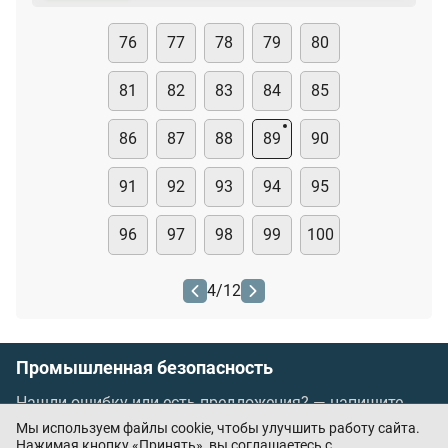
76
77
78
79
80
81
82
83
84
85
86
87
88
89
90
91
92
93
94
95
96
97
98
99
100
4
/
12
Промышленная безопасность
Нашли ошибку или есть предложения? —
напишите
нам
Мы используем файлы cookie, чтобы улучшить работу сайта.
Порядок проведения оплаты по банковским
Нажимая кнопку «Принять», вы соглашаетесь с