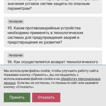
значения уставок систем защиты по опасным
параметрам?
Не изучен
95. Какие противоаварийные устройства
необходимо применять в технологических
системах для предупреждения аварий и
предотвращения их развития?
Не изучен
96. Как осуществляется возврат технологического
объекта в рабочее состояние после срабатывания
Мы используем файлы cookie, чтобы улучшить работу сайта.
противоаварийной защиты?
Нажимая кнопку «Принять», вы соглашаетесь с
использованием файлов cookie и на
обработку персональных
данных
. Если вы не согласны, то покиньте сайт или нажмите
Не изучен
кнопку «Отказать»
97. Какое управление системами подачи инертных
газов и флегматизирующих добавок в
Принять
Отказать
технологические системы должно
предусматриваться для производств, имеющих в