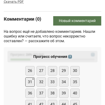
Скачать PDF
Комментарии (0)
Новый комментарий
На вопрос ещё не добавлено комментариев. Нашли
ошибку или считаете, что вопрос некорректно
составлен? — расскажите об этом.
Прогресс:
24
%
(
23
/94)
?
Прогресс обучения
?
26
27
28
29
30
31
32
33
34
35
36
37
38
39
40
41
42
43
44
45