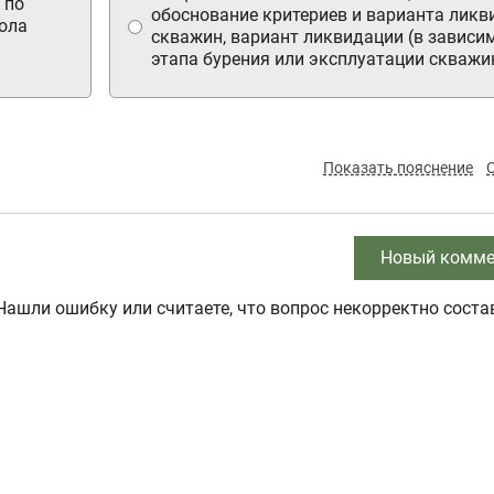
 по
обоснование критериев и варианта ликв
ола
скважин, вариант ликвидации (в зависи
этапа бурения или эксплуатации скважин
Показать пояснение
Новый комме
Нашли ошибку или считаете, что вопрос некорректно соста