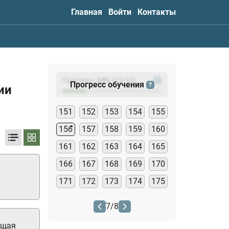
Главная
Войти
Контакты
Прогресс:
24
%
(
23
/94)
?
Прогресс обучения
?
ии
151
152
153
154
155
156
157
158
159
160
161
162
163
164
165
166
167
168
169
170
171
172
173
174
175
7
/
8
ющая