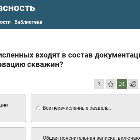
асность
ости
Библиотека
исленных входят в состав документац
ервацию скважин?
?
ции
Все перечисленные разделы.
Общая пояснительная записка, включа