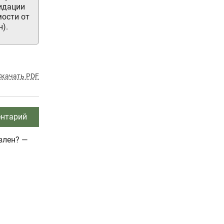
идации
мости от
).
Скачать PDF
нтарий
влен? —