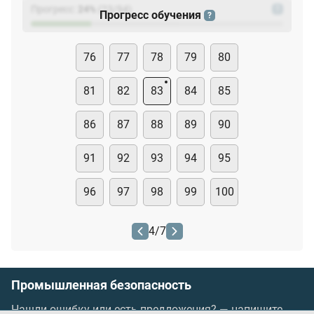
Прогресс:
24
%
(
23
/94)
?
Прогресс обучения
?
76
77
78
79
80
81
82
83
84
85
86
87
88
89
90
91
92
93
94
95
96
97
98
99
100
4
/
7
Промышленная безопасность
Нашли ошибку или есть предложения? —
напишите