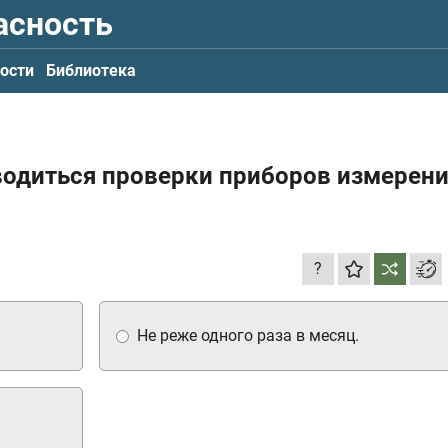
асность
ости
Библиотека
водиться проверки приборов измерен
?
Не реже одного раза в месяц.