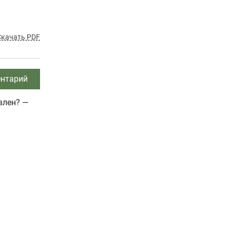
Скачать PDF
нтарий
влен? —