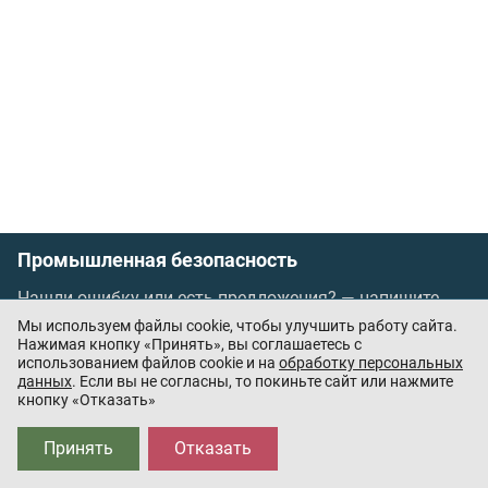
Промышленная безопасность
Нашли ошибку или есть предложения? —
напишите
нам
Мы используем файлы cookie, чтобы улучшить работу сайта.
Порядок проведения оплаты по банковским
Нажимая кнопку «Принять», вы соглашаетесь с
использованием файлов cookie и на
обработку персональных
картам
/
Цены
/
Оферта
данных
. Если вы не согласны, то покиньте сайт или нажмите
кнопку «Отказать»
Приложения партнёров:
Принять
Отказать