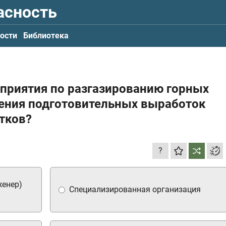
асность
ости
Библиотека
оприятия по разгазированию горных
ения подготовительных выработок
тков?
?
женер)
Специализированная организация