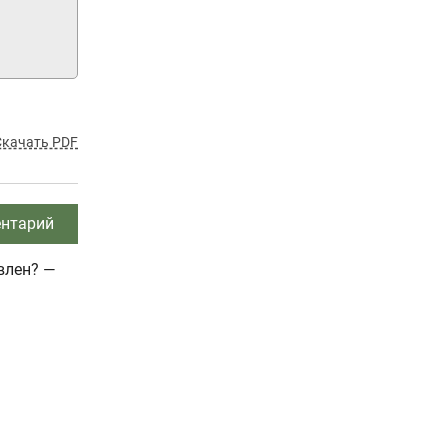
Скачать PDF
нтарий
влен? —