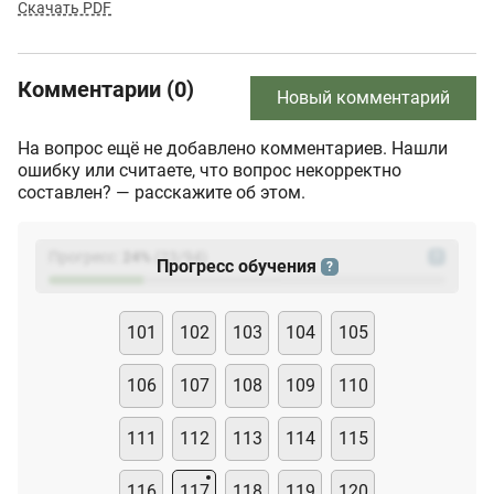
Скачать PDF
Комментарии (0)
Новый комментарий
На вопрос ещё не добавлено комментариев. Нашли
ошибку или считаете, что вопрос некорректно
составлен? — расскажите об этом.
Прогресс:
24
%
(
23
/94)
?
Прогресс обучения
?
101
102
103
104
105
106
107
108
109
110
111
112
113
114
115
116
117
118
119
120