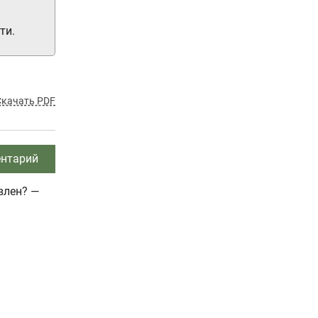
ти.
Скачать PDF
нтарий
влен? —