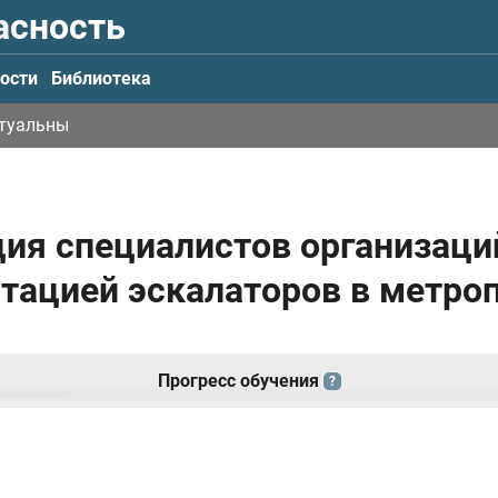
асность
ости
Библиотека
ктуальны
ация специалистов организаци
атацией эскалаторов в метро
Прогресс обучения
?