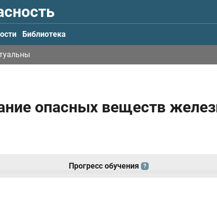
асность
ости
Библиотека
ктуальны
ование опасных веществ жел
Прогресс обучения
?