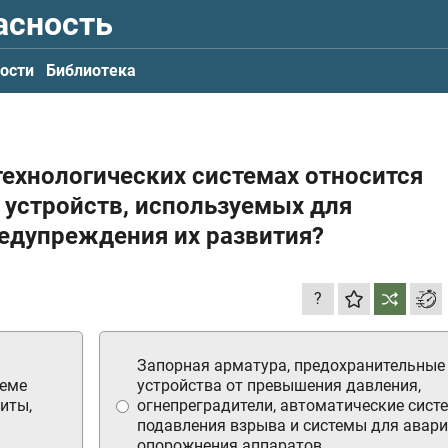
асность
ости
Библиотека
 технологических системах относится
 устройств, используемых для
едупреждения их развития?
?
Запорная арматура, предохранительные
теме
устройства от превышения давления,
иты,
огнепреградители, автоматические сист
подавления взрыва и системы для авар
опорожнения аппаратов.