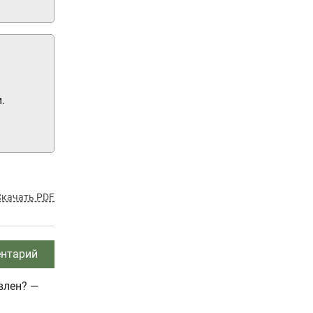
.
Скачать PDF
нтарий
влен? —