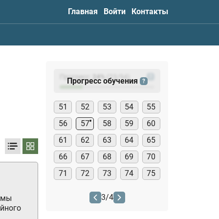
Главная
Войти
Контакты
Прогресс:
24
%
(
23
/94)
?
Прогресс обучения
?
51
52
53
54
55
56
57
58
59
60
61
62
63
64
65
66
67
68
69
70
71
72
73
74
75
3
/
4
емы
ийного