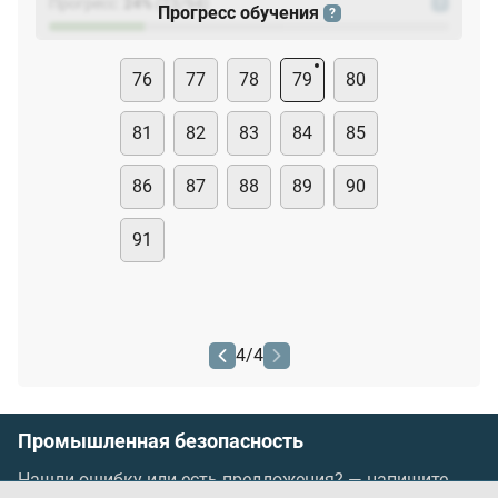
Прогресс:
24
%
(
23
/94)
?
Прогресс обучения
?
76
77
78
79
80
81
82
83
84
85
86
87
88
89
90
91
4
/
4
Промышленная безопасность
Нашли ошибку или есть предложения? —
напишите