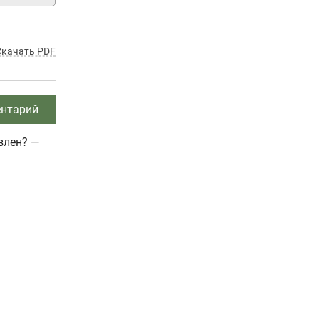
Скачать PDF
нтарий
влен? —