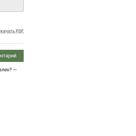
Скачать PDF
нтарий
влен? —