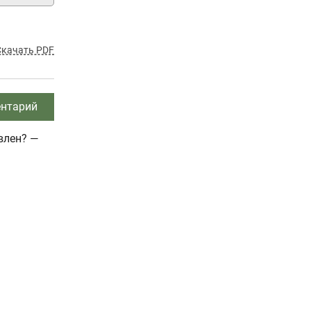
Скачать PDF
нтарий
влен? —