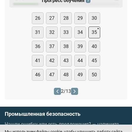
Прогресс обучения
?
26
27
28
29
30
31
32
33
34
35
36
37
38
39
40
41
42
43
44
45
46
47
48
49
50
2
/
13
Промышленная безопасность
Нашли ошибку или есть предложения? —
напишите
нам
Мы используем файлы cookie, чтобы улучшить работу сайта.