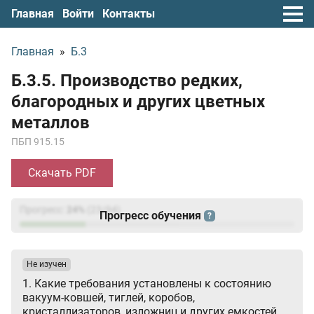
Главная
Войти
Контакты
Главная
»
Б.3
Б.3.5. Производство редких,
благородных и других цветных
металлов
ПБП 915.15
Скачать PDF
Прогресс:
24
%
(
23
/94)
Прогресс обучения
?
Не изучен
1. Какие требования установлены к состоянию
вакуум-ковшей, тиглей, коробов,
кристаллизаторов, изложниц и других емкостей