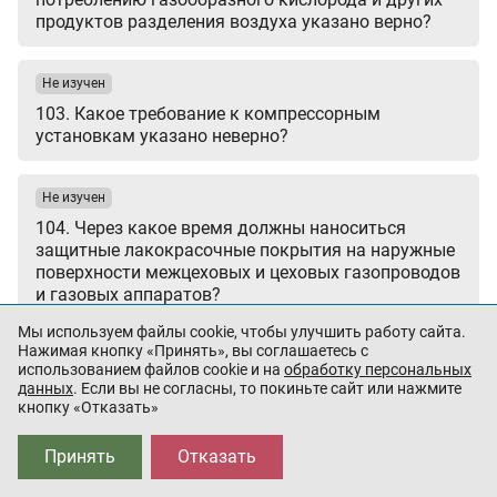
продуктов разделения воздуха указано верно?
Не изучен
103. Какое требование к компрессорным
установкам указано неверно?
Не изучен
104. Через какое время должны наноситься
защитные лакокрасочные покрытия на наружные
поверхности межцеховых и цеховых газопроводов
и газовых аппаратов?
Мы используем файлы cookie, чтобы улучшить работу сайта.
Нажимая кнопку «Принять», вы соглашаетесь с
Не изучен
использованием файлов cookie и на
обработку персональных
105. С какой периодичностью должен
данных
. Если вы не согласны, то покиньте сайт или нажмите
кнопку «Отказать»
производиться осмотр газопроводов, газовых
установок и газового оборудования комиссией на
производстве?
Принять
Отказать