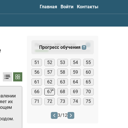
Главная
Войти
Контакты
Прогресс:
24
%
(
23
/94)
?
Прогресс обучения
?
е
51
52
53
54
55
56
57
58
59
60
61
62
63
64
65
66
67
68
69
70
авлении
71
72
73
74
75
яет их
ающем
3
/
12
родом.