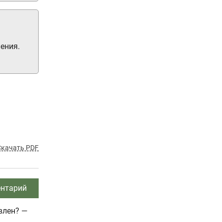
ения.
Скачать PDF
нтарий
влен? —