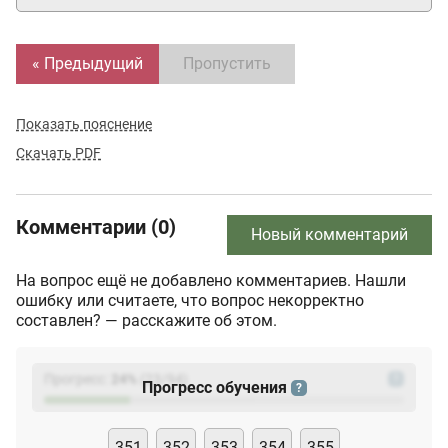
« Предыдущий
Пропустить
Показать пояснение
Скачать PDF
Комментарии (0)
Новый комментарий
На вопрос ещё не добавлено комментариев. Нашли
ошибку или считаете, что вопрос некорректно
составлен? — расскажите об этом.
Прогресс:
24
%
(
23
/94)
?
Прогресс обучения
?
351
352
353
354
355