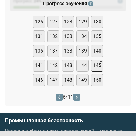
Прогресс:
24
%
(
23
/94)
?
Прогресс обучения
?
126
127
128
129
130
131
132
133
134
135
136
137
138
139
140
141
142
143
144
145
146
147
148
149
150
6
/
11
Промышленная безопасность
Нашли ошибку или есть предложения? —
напишите