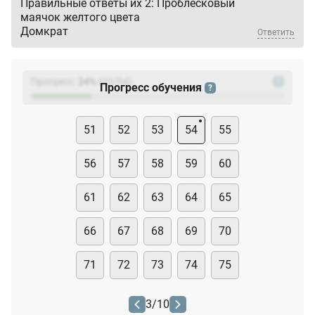
Правильные ответы их 2: Проблесковый
маячок желтого цвета
Домкрат
Ответить
Прогресс:
24
%
(
23
/94)
?
Прогресс обучения
?
51
52
53
54
55
56
57
58
59
60
61
62
63
64
65
66
67
68
69
70
71
72
73
74
75
3
/
10