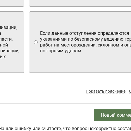
изации,
а
Если данные отступления определяются
ласти,
указаниями по безопасному ведению го
нной
работ на месторождении, склонном и оп
низации,
по горным ударам.
ных
Показать пояснение
Новый комме
Нашли ошибку или считаете, что вопрос некорректно соста