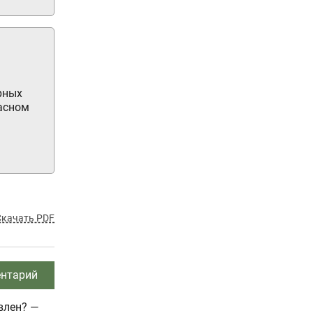
рных
асном
Скачать PDF
нтарий
влен? —