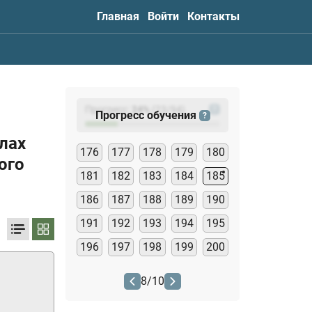
Главная
Войти
Контакты
Прогресс:
24
%
(
23
/94)
?
Прогресс обучения
?
лах
176
177
178
179
180
ого
181
182
183
184
185
186
187
188
189
190
191
192
193
194
195
196
197
198
199
200
8
/
10