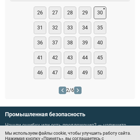
26
27
28
29
30
31
32
33
34
35
36
37
38
39
40
41
42
43
44
45
46
47
48
49
50
2
/
6
Промышленная безопасность
Нашли ошибку или есть предложения? —
напишите
нам
Мы используем файлы cookie, чтобы улучшить работу сайта.
Порядок проведения оплаты по банковским
Нажимая кнопку «Принять», вы соглашаетесь с