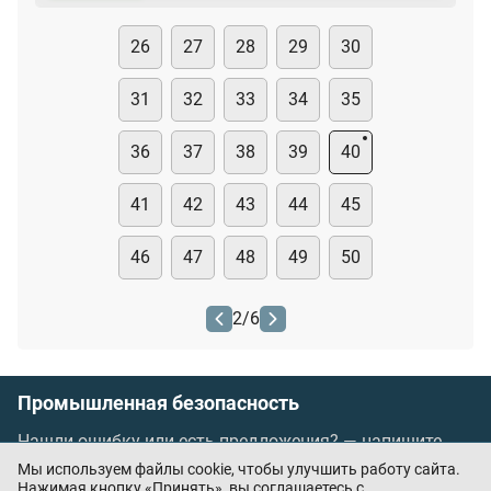
26
27
28
29
30
31
32
33
34
35
36
37
38
39
40
41
42
43
44
45
46
47
48
49
50
2
/
6
Промышленная безопасность
Нашли ошибку или есть предложения? —
напишите
нам
Мы используем файлы cookie, чтобы улучшить работу сайта.
Порядок проведения оплаты по банковским
Нажимая кнопку «Принять», вы соглашаетесь с