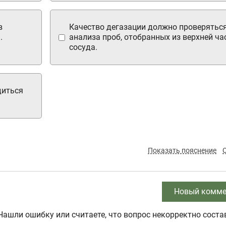
в
Качество дегазации должно проверятьс
.
анализа проб, отобранных из верхней ча
сосуда.
диться
Показать пояснение
Новый комме
Нашли ошибку или считаете, что вопрос некорректно соста