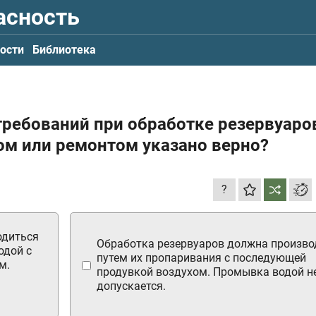
асность
ости
Библиотека
требований при обработке резервуаро
ом или ремонтом указано верно?
?
одиться
Обработка резервуаров должна произво
одой с
путем их пропаривания с последующей
м.
продувкой воздухом. Промывка водой н
допускается.