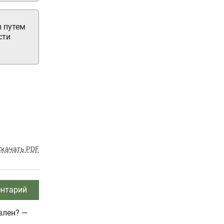
я путем
сти
Скачать PDF
нтарий
влен? —