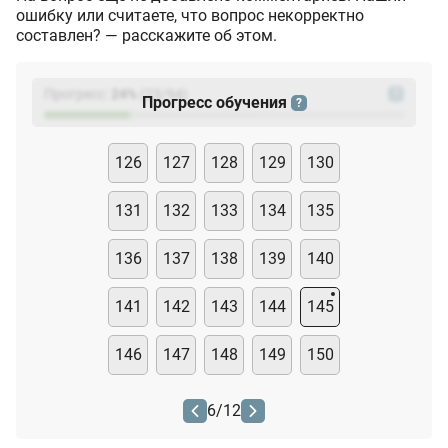
ошибку или считаете, что вопрос некорректно
составлен? — расскажите об этом.
Прогресс:
24
%
(
23
/94)
?
Прогресс обучения
?
126
127
128
129
130
131
132
133
134
135
136
137
138
139
140
141
142
143
144
145
146
147
148
149
150
6
/
12