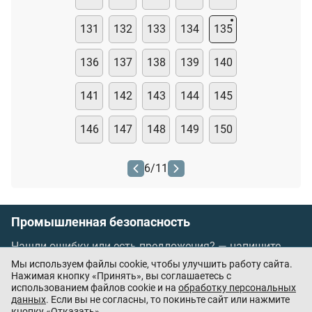
131
132
133
134
135
136
137
138
139
140
141
142
143
144
145
146
147
148
149
150
6
/
11
Промышленная безопасность
Нашли ошибку или есть предложения? —
напишите
нам
Мы используем файлы cookie, чтобы улучшить работу сайта.
Порядок проведения оплаты по банковским
Нажимая кнопку «Принять», вы соглашаетесь с
использованием файлов cookie и на
обработку персональных
картам
/
Цены
/
Оферта
данных
. Если вы не согласны, то покиньте сайт или нажмите
кнопку «Отказать»