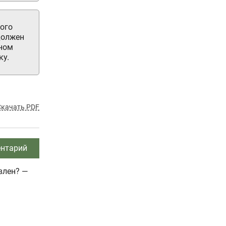
ого
должен
нном
ку.
Скачать PDF
нтарий
влен? —