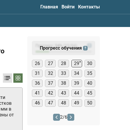
Главная
Войти
Контакты
Прогресс:
24
%
(
23
/94)
?
Прогресс обучения
?
го
26
27
28
29
30
31
32
33
34
35
36
37
38
39
40
41
42
43
44
45
сти
46
47
48
49
50
стков
 мм в
ены от
2
/
6