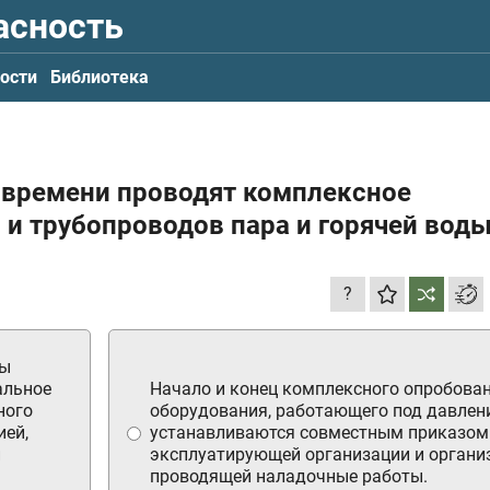
асность
ости
Библиотека
а времени проводят комплексное
 и трубопроводов пара и горячей вод
?
ды
тальное
Начало и конец комплексного опробова
ного
оборудования, работающего под давлен
ией,
устанавливаются совместным приказом
и
эксплуатирующей организации и органи
проводящей наладочные работы.