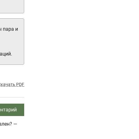
ы пара и
аций.
Скачать PDF
нтарий
влен? —