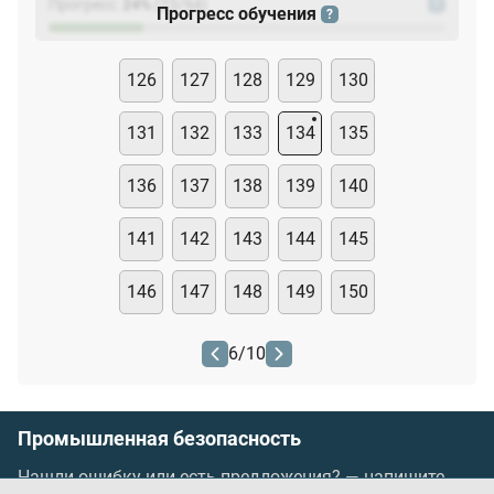
Прогресс:
24
%
(
23
/94)
?
Прогресс обучения
?
126
127
128
129
130
131
132
133
134
135
136
137
138
139
140
141
142
143
144
145
146
147
148
149
150
6
/
10
Промышленная безопасность
Нашли ошибку или есть предложения? —
напишите