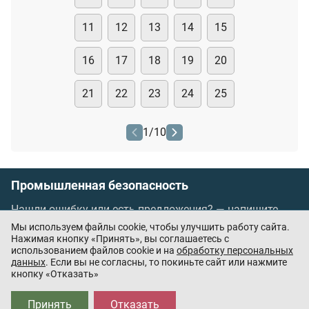
11
12
13
14
15
16
17
18
19
20
21
22
23
24
25
1
/
10
Промышленная безопасность
Нашли ошибку или есть предложения? —
напишите
нам
Мы используем файлы cookie, чтобы улучшить работу сайта.
Порядок проведения оплаты по банковским
Нажимая кнопку «Принять», вы соглашаетесь с
использованием файлов cookie и на
обработку персональных
картам
/
Цены
/
Оферта
данных
. Если вы не согласны, то покиньте сайт или нажмите
кнопку «Отказать»
Приложения партнёров:
Принять
Отказать