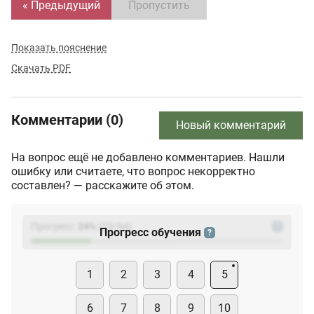
« Предыдущий
Пропустить
Показать пояснение
Скачать PDF
Комментарии (0)
Новый комментарий
На вопрос ещё не добавлено комментариев. Нашли
ошибку или считаете, что вопрос некорректно
составлен? — расскажите об этом.
Прогресс:
24
%
(
23
/94)
?
Прогресс обучения
?
1
2
3
4
5
6
7
8
9
10