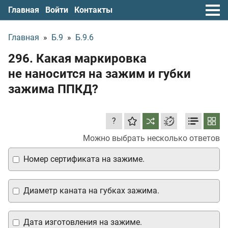
Главная
Войти
Контакты
Главная
»
Б.9
»
Б.9.6
296. Какая маркировка
не наносится на зажим и губки
зажима ППКД?
?
Можно выбрать несколько ответов
Номер сертификата на зажиме.
Диаметр каната на губках зажима.
Дата изготовления на зажиме.