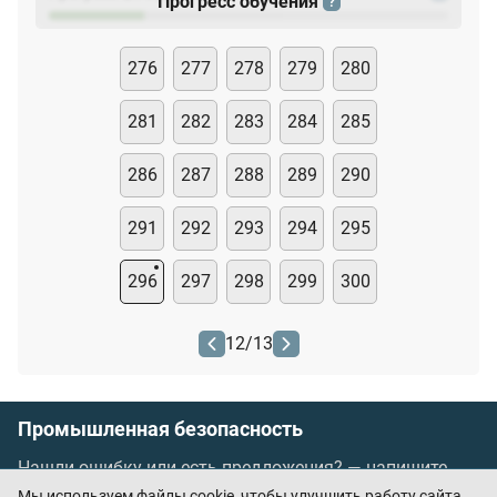
Прогресс обучения
?
276
277
278
279
280
281
282
283
284
285
286
287
288
289
290
291
292
293
294
295
296
297
298
299
300
12
/
13
Промышленная безопасность
Нашли ошибку или есть предложения? —
напишите
нам
Мы используем файлы cookie, чтобы улучшить работу сайта.