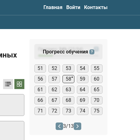
Главная
Войти
Контакты
Прогресс:
24
%
(
23
/94)
?
Прогресс обучения
?
емных
51
52
53
54
55
56
57
58
59
60
61
62
63
64
65
66
67
68
69
70
71
72
73
74
75
3
/
13