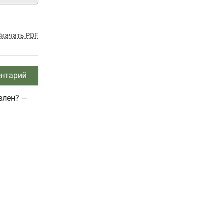
Скачать PDF
нтарий
влен? —