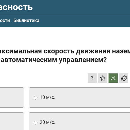
асность
ости
Библиотека
максимальная скорость движения наз
с автоматическим управлением?
?
10 м/с.
20 м/с.