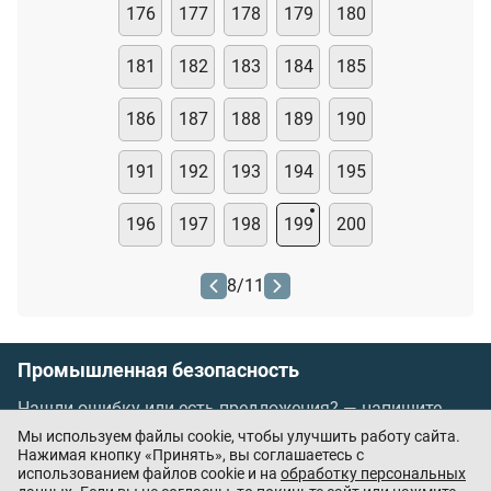
176
177
178
179
180
181
182
183
184
185
186
187
188
189
190
191
192
193
194
195
196
197
198
199
200
8
/
11
Промышленная безопасность
Нашли ошибку или есть предложения? —
напишите
нам
Мы используем файлы cookie, чтобы улучшить работу сайта.
Порядок проведения оплаты по банковским
Нажимая кнопку «Принять», вы соглашаетесь с
использованием файлов cookie и на
обработку персональных
картам
/
Цены
/
Оферта