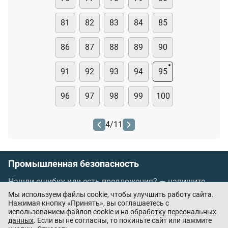
81
82
83
84
85
86
87
88
89
90
91
92
93
94
95
96
97
98
99
100
4
/
11
Промышленная безопасность
Нашли ошибку или есть предложения? —
напишите
нам
Мы используем файлы cookie, чтобы улучшить работу сайта.
Порядок проведения оплаты по банковским
Нажимая кнопку «Принять», вы соглашаетесь с
использованием файлов cookie и на
обработку персональных
картам
/
Цены
/
Оферта
данных
. Если вы не согласны, то покиньте сайт или нажмите