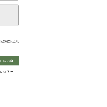
Скачать PDF
нтарий
влен? —