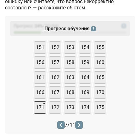
ошибку или считаете, что вопрос некорректно
составлен? — расскажите об этом.
Прогресс:
24
%
(
23
/94)
?
Прогресс обучения
?
151
152
153
154
155
156
157
158
159
160
161
162
163
164
165
166
167
168
169
170
171
172
173
174
175
7
/
11