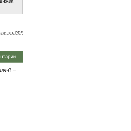
движек.
Скачать PDF
нтарий
влен? —