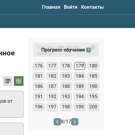
Главная
Войти
Контакты
Прогресс:
24
%
(
23
/94)
?
Прогресс обучения
?
нное
176
177
178
179
180
181
182
183
184
185
186
187
188
189
190
191
192
193
194
195
ов от
196
197
198
199
200
8
/
17