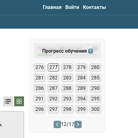
Главная
Войти
Контакты
Прогресс:
24
%
(
23
/94)
?
Прогресс обучения
?
276
277
278
279
280
281
282
283
284
285
286
287
288
289
290
291
292
293
294
295
296
297
298
299
300
12
/
17
и.