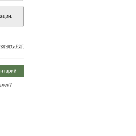
ации.
Скачать PDF
нтарий
влен? —