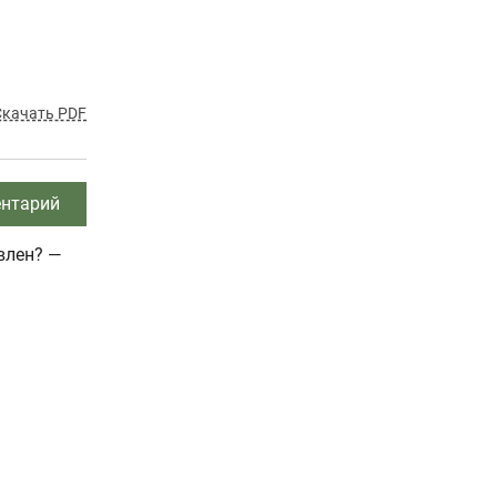
Скачать PDF
нтарий
влен? —