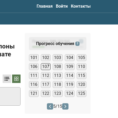
Главная
Войти
Контакты
Прогресс:
24
%
(
23
/94)
?
Прогресс обучения
?
ллоны
нате
101
102
103
104
105
106
107
108
109
110
111
112
113
114
115
116
117
118
119
120
121
122
123
124
125
5
/
15