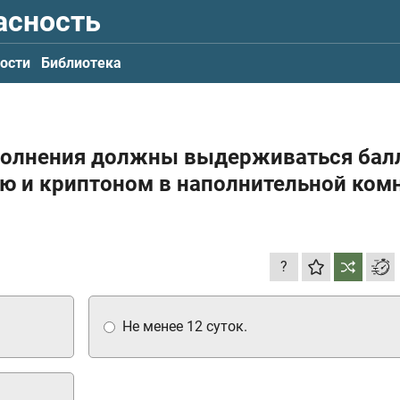
асность
ости
Библиотека
наполнения должны выдерживаться ба
ю и криптоном в наполнительной ком
?
Не менее 12 суток.