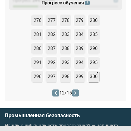
Прогресс:
24
%
(
23
/94)
?
Прогресс обучения
?
276
277
278
279
280
281
282
283
284
285
286
287
288
289
290
291
292
293
294
295
296
297
298
299
300
12
/
15
Промышленная безопасность
Нашли ошибку или есть предложения? —
напишите