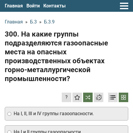
Главная
Войти
Контакты
Главная
»
Б.3
»
Б.3.9
300. На какие группы
подразделяются газоопасные
места на опасных
производственных объектах
горно-металлургической
промышленности?
?
На I, II, III и IV группы газоопасности.
На I и II группы газоопасности.