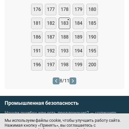
176
177
178
179
180
181
182
183
184
185
186
187
188
189
190
191
192
193
194
195
196
197
198
199
200
8
/
11
Промышленная безопасность
Нашли ошибку или есть предложения? —
напишите
нам
Мы используем файлы cookie, чтобы улучшить работу сайта.
Порядок проведения оплаты по банковским
Нажимая кнопку «Принять», вы соглашаетесь с