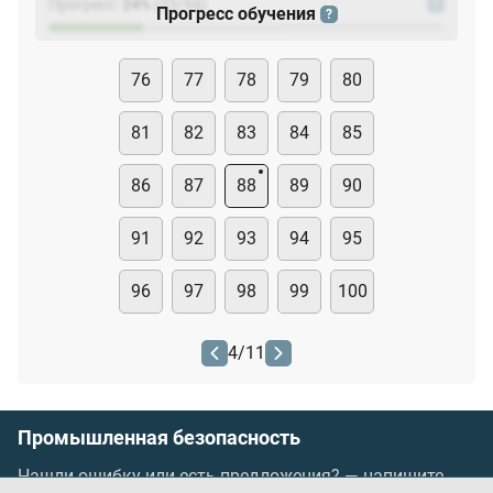
Прогресс:
24
%
(
23
/94)
?
Прогресс обучения
?
76
77
78
79
80
81
82
83
84
85
86
87
88
89
90
91
92
93
94
95
96
97
98
99
100
4
/
11
Промышленная безопасность
Нашли ошибку или есть предложения? —
напишите