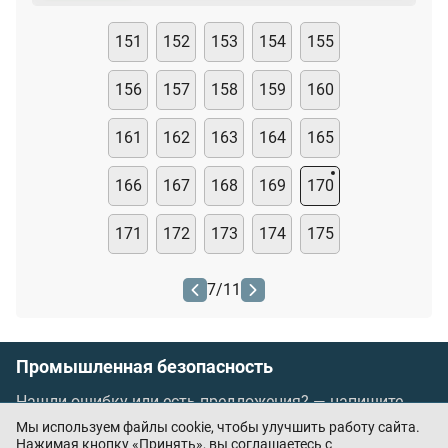
151
152
153
154
155
156
157
158
159
160
161
162
163
164
165
166
167
168
169
170
171
172
173
174
175
7
/
11
Промышленная безопасность
Нашли ошибку или есть предложения? —
напишите
нам
Мы используем файлы cookie, чтобы улучшить работу сайта.
Порядок проведения оплаты по банковским
Нажимая кнопку «Принять», вы соглашаетесь с