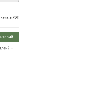
Скачать PDF
нтарий
влен? —