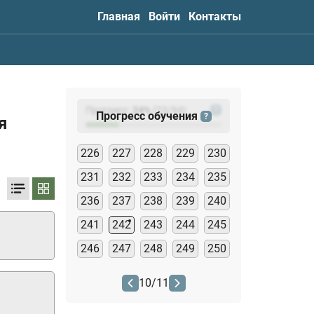
Главная
Войти
Контакты
Прогресс:
24
%
(
23
/94)
?
Прогресс обучения
?
я
226
227
228
229
230
231
232
233
234
235
236
237
238
239
240
241
242
243
244
245
246
247
248
249
250
10
/
11